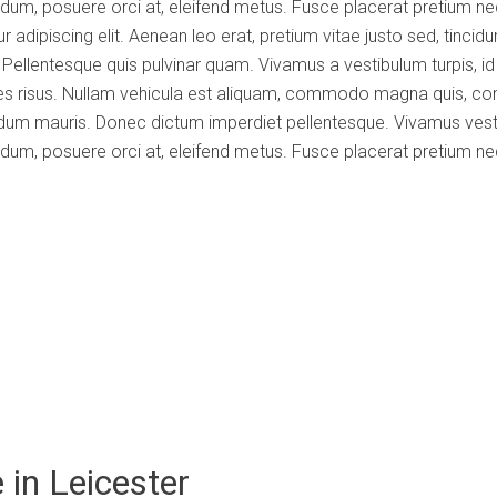
endum, posuere orci at, eleifend metus. Fusce placerat pretium ne
adipiscing elit. Aenean leo erat, pretium vitae justo sed, tincidu
ellentesque quis pulvinar quam. Vivamus a vestibulum turpis, 
icies risus. Nullam vehicula est aliquam, commodo magna quis, conva
um mauris. Donec dictum imperdiet pellentesque. Vivamus vesti
endum, posuere orci at, eleifend metus. Fusce placerat pretium ne
 in Leicester