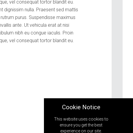
que, vel consequat tortor blandit eu.
nt dignissim nulla. Praesent sed mattis
id rutrum purus. Suspendisse maximus
llis ante. Ut vehicula erat at nisi
bulum nibh eu congue iaculis. Proin
que, vel consequat tortor blandit eu.
Cookie Notice
This website uses cookies to
ensure you get the best
experience on our site.