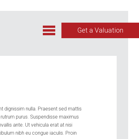
Get a Valuation
nt dignissim nulla. Praesent sed mattis
id rutrum purus. Suspendisse maximus
llis ante. Ut vehicula erat at nisi
bulum nibh eu congue iaculis. Proin